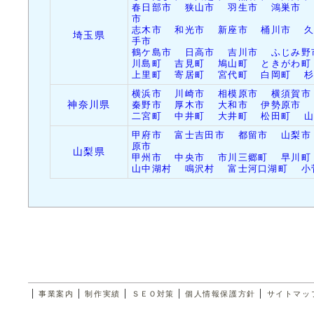
ては最適です。
春日部市
狭山市
羽生市
鴻巣市
市
志木市
和光市
新座市
桶川市
埼玉県
2014/7/6（日）
「
制作実績
」ペ
手市
鶴ケ島市
日高市
吉川市
ふじみ野
川島町
の「
吉見町
アワードシ
鳩山町
ときがわ町
上里町
寄居町
宮代町
白岡町
グ
」サイトを追
横浜市
川崎市
相模原市
横須賀市
神奈川県
秦野市
厚木市
大和市
伊勢原市
二宮町
中井町
大井町
松田町
2014/6/16（月）
株式会社ユニロ
甲府市
富士吉田市
都留市
山梨市
原市
山梨県
ーの一員として
甲州市
中央市
市川三郷町
早川町
山中湖村
鳴沢村
富士河口湖町
小
頂きましので、
更新しました。
2014/4/26（土）
株式会社ソフト
ましたので、「
|
|
|
|
|
ました。
事業案内
制作実績
ＳＥＯ対策
個人情報保護方針
サイトマッ