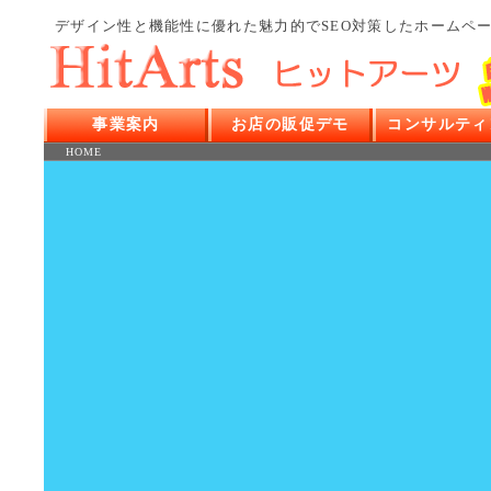
デザイン
性と
機能
性に優れた
魅力
的で
SEO対策
した
ホームペ
事業案内
お店の販促デモ
コンサルティ
HOME