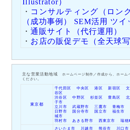
Illustrator）
この機会を是非
・
コンサルティング（ロングテ
2014/12/1（月）
「
お店の販促デ
（成功事例） SEM活用 ツ
た。
・
通販サイト（代行運用）
・
お店の販促デモ（全天球写
画像内でマウス
閲覧が可能なの
様を始めとして
最高のコンテン
主な営業活動地域
ホームページ制作／作成から、ホーム
ください。
2014/11/10（月）
シノン電気産業
千代田区
中央区
港区
新宿区
谷区
渋谷区
中野区
杉並区
豊島区
ラッシュ画像を
子市
東京都
立川市
武蔵野市
三鷹市
青梅市
が加わりました
日野市
国分寺市
国立市
福生市
城市
低価格なので、
羽村市
あきる野市
西東京市
瑞穂
さいたま市
川越市
熊谷市
川口市