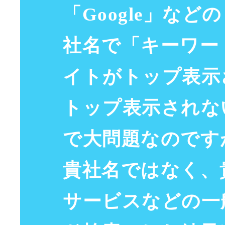
「
Google
」などの
社名で「
キーワー
イト
が
トップ
表示
トップ
表示
されな
で大
問題
なのです
貴社名ではなく、
サービス
などの
一