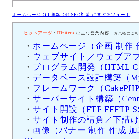
げた関係でSSL
ホームページ OR 集客 OR SEO対策 に関するツイート
すが、それに伴
SSLを適応しま
ヒットアーツ
：
HitArts
の主な営業内容
お気軽にご相
2015/3/8（日）
・
ホームページ（企画 制作 
「
皆生農園（か
・
ウェブサイト／ウェブアプ
ニューアルしま
・
プログラム開発（HTML CSS Jav
有機農産物のご
・
データベース設計構築（MySQL 
せい のうえん）
・
フレームワーク（CakePHP 
2014/12/15（月）
「
お店の販促デ
・
サーバーサイト構築（CentOS 
デモサンプルを
・
サイト開設（FTP FFFTP SSH T
・
サイト制作の請負／下請
デモサンプルの
・
画像（バナー 制作 作成 加工 処理
って無料にて対