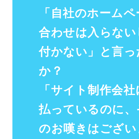
「自社の
ホームペ
合わせ
は入らない
付かない」と言っ
か？
「
サイト
制作会社
払っているのに、
のお
嘆き
はござい