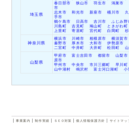
ては最適です。
春日部市
狭山市
羽生市
鴻巣市
市
志木市
和光市
新座市
桶川市
埼玉県
2014/7/6（日）
「
制作実績
」ペ
手市
鶴ケ島市
日高市
吉川市
ふじみ野
川島町
の「
吉見町
アワードシ
鳩山町
ときがわ町
上里町
寄居町
宮代町
白岡町
グ
」サイトを追
横浜市
川崎市
相模原市
横須賀市
神奈川県
秦野市
厚木市
大和市
伊勢原市
二宮町
中井町
大井町
松田町
2014/6/16（月）
株式会社ユニロ
甲府市
富士吉田市
都留市
山梨市
原市
山梨県
ーの一員として
甲州市
中央市
市川三郷町
早川町
山中湖村
鳴沢村
富士河口湖町
小
頂きましので、
更新しました。
2014/4/26（土）
株式会社ソフト
ましたので、「
|
|
|
|
|
ました。
事業案内
制作実績
ＳＥＯ対策
個人情報保護方針
サイトマッ