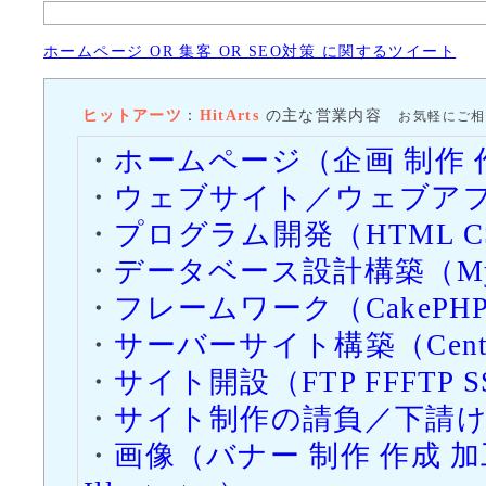
げた関係でSSL
ホームページ OR 集客 OR SEO対策 に関するツイート
すが、それに伴
SSLを適応しま
ヒットアーツ
：
HitArts
の主な営業内容
お気軽にご相
2015/3/8（日）
・
ホームページ（企画 制作 
「
皆生農園（か
・
ウェブサイト／ウェブアプ
ニューアルしま
・
プログラム開発（HTML CSS Jav
有機農産物のご
・
データベース設計構築（MySQL 
せい のうえん）
・
フレームワーク（CakePHP 
2014/12/15（月）
「
お店の販促デ
・
サーバーサイト構築（CentOS 
デモサンプルを
・
サイト開設（FTP FFFTP SSH T
・
サイト制作の請負／下請
デモサンプルの
・
画像（バナー 制作 作成 加工 処理
って無料にて対