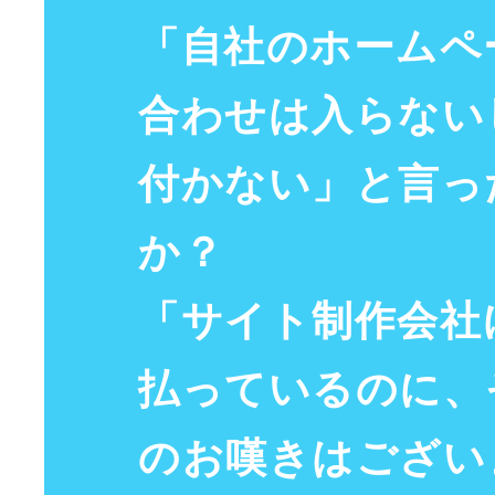
「自社の
ホームペ
合わせ
は入らない
付かない」と言っ
か？
「
サイト
制作会社
払っているのに、
のお
嘆き
はござい