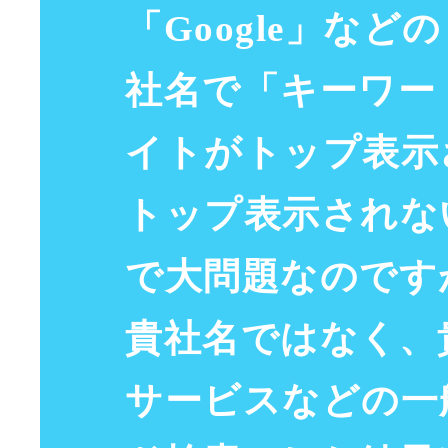
「
Google
」などの
社名で「
キーワー
イト
が
トップ
表示
トップ
表示
されな
で大
問題
なのです
貴社名ではなく、
サービス
などの
一