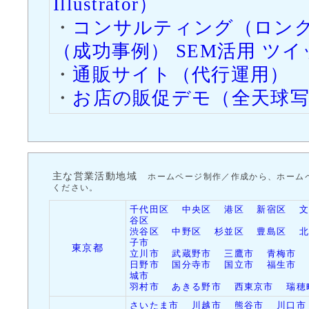
Illustrator）
この機会を是非
・
コンサルティング（ロングテ
2014/12/1（月）
「
お店の販促デ
（成功事例） SEM活用 ツ
た。
・
通販サイト（代行運用）
・
お店の販促デモ（全天球写
画像内でマウス
閲覧が可能なの
様を始めとして
最高のコンテン
主な営業活動地域
ホームページ制作／作成から、ホーム
ください。
2014/11/10（月）
シノン電気産業
千代田区
中央区
港区
新宿区
谷区
渋谷区
中野区
杉並区
豊島区
ラッシュ画像を
子市
東京都
立川市
武蔵野市
三鷹市
青梅市
が加わりました
日野市
国分寺市
国立市
福生市
城市
低価格なので、
羽村市
あきる野市
西東京市
瑞穂
さいたま市
川越市
熊谷市
川口市