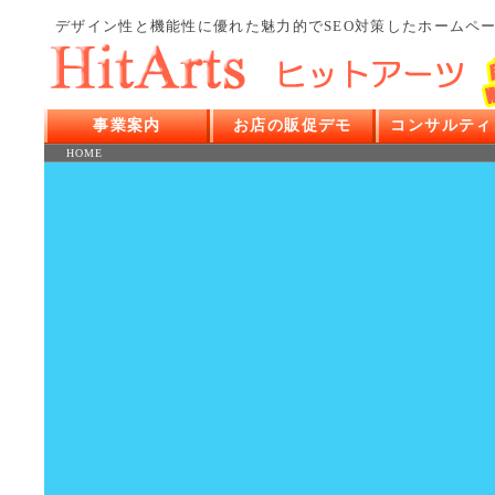
デザイン
性と
機能
性に優れた
魅力
的で
SEO対策
した
ホームペ
事業案内
お店の販促デモ
コンサルティ
HOME